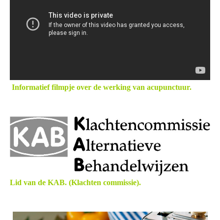
Informatief filmpje over de werking van acupunctuur.
L
id van de KAB. (Klachten commissie).