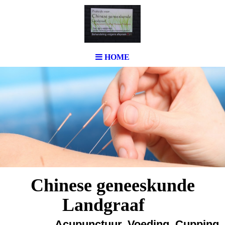
HOME
Chinese geneeskunde
Landgraaf
A
cupunctuur,
Voeding, Cupping,