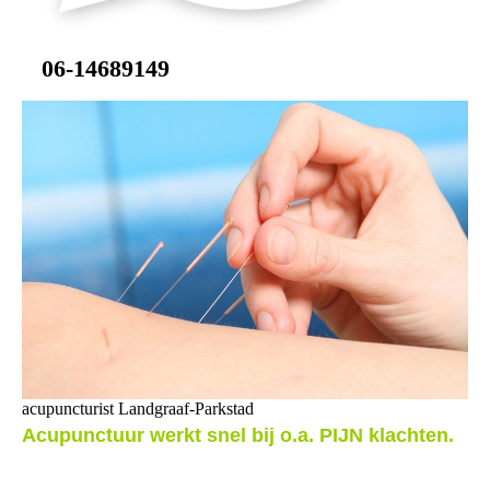
06-14689149
acupuncturist Landgraaf-Parkstad
Acu
p
unctuur
werkt snel bij o.a. PIJN klachten.